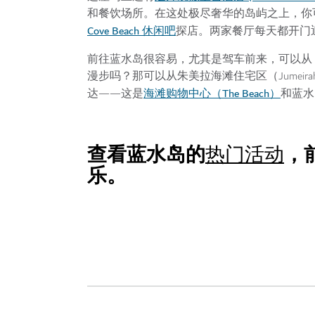
和餐饮场所。在这处极尽奢华的岛屿之上，你可以去人气爆棚的 
Cove Beach 休闲吧
探店。两家餐厅每天都开门
前往蓝水岛很容易，尤其是驾车前来，可以从 Sh
漫步吗？那可以从朱美拉海滩住宅区（Jumeirah 
海滩购物中心（The Beach）
达——这是
和蓝水岛
查看蓝水岛的
，
热门活动
乐。