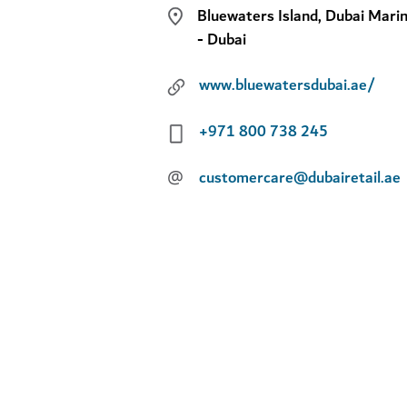
Bluewaters Island, Dubai Mari
- Dubai
www.bluewatersdubai.ae/
+971 800 738 245
@
customercare@dubairetail.ae