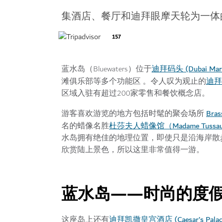
集酒店、餐厅和迪拜眼摩天轮为一体
157
迪拜码头 (Dubai Mar
蓝水岛（Bluewaters）位于
迪拜
滩俱乐部等多个功能区 。令人叹为观止的
区域入驻有超过200家零售和餐饮概念店。
Bras
游客喜欢游览的地方包括时髦的聚会场所
杜莎夫人蜡像馆（Madame Tussa
名的蜡像名胜
水岛拥有绝佳的地理位置，即使只是沿海岸散
欣赏陆上景色，所以这里非常值得一游。
蓝水岛——时尚的度
迪拜凯撒皇宫酒店 (Caesar’s Palace
这座岛上还有