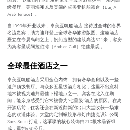
闻名。 这家创行业纪录的豪华全套房酒店拥有一系列高
级餐厅、美丽海滩以及宽阔的卓美亚帆船露台（Burj Al
Arab Terrace）。
自1999年开业以来，卓美亚帆船酒店 接待过全球的各界
名流贵宾，助力迪拜登上全球奢华旅游版图。这座酒店
矗立在专属岛屿之上，帆船造型的建筑高达321米，客房
为宾客呈现阿拉伯湾（Arabian Gulf）绝佳景观 。
全球最佳酒店之一
卓美亚帆船酒店采用金色内饰，拥有奢华套房以及一些
迪拜顶级餐厅。与众多五星级酒店相比，这里不出意料
地常被视为迪拜最佳下榻地点之一。宾客在此入住期
间，能亲身感受到它常被誉为“七星级”酒店的原因。在离
开酒店前，住客还会在新近翻新的出口大堂收获一场难
忘的欢送体验。大堂内定制螺旋形吊灯由捷克设计公司
Sans Souci 打造，这璀璨的核心装饰由210根水晶管组
成，重约450公斤。