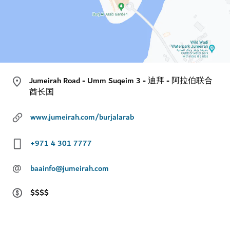
Jumeirah Road - Umm Suqeim 3 - 迪拜 - 阿拉伯联合
酋长国
www.jumeirah.com/burjalarab
+971 4 301 7777
@
baainfo@jumeirah.com
$$$$