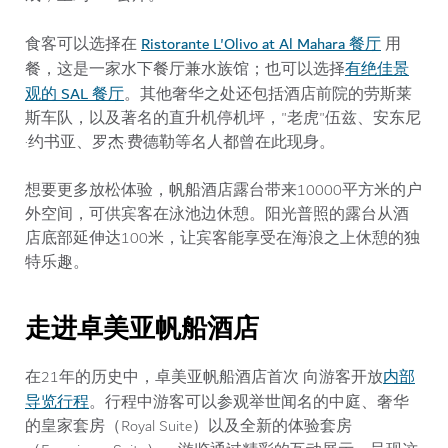
Ristorante L'Olivo at Al Mahara 餐厅
食客可以选择在
用
有绝佳景
餐，这是一家水下餐厅兼水族馆；也可以选择
观的 SAL 餐厅
。其他奢华之处还包括酒店前院的劳斯莱
斯车队，以及著名的直升机停机坪，"老虎"伍兹、安东尼
·约书亚、罗杰·费德勒等名人都曾在此现身。
想要更多放松体验，帆船酒店露台带来10000平方米的户
外空间，可供宾客在泳池边休憩。阳光普照的露台从酒
店底部延伸达100米，让宾客能享受在海浪之上休憩的独
特乐趣。
走进卓美亚帆船酒店
内部
在21年的历史中，卓美亚帆船酒店首次 向游客开放
导览行程
。行程中游客可以参观举世闻名的中庭、奢华
的皇家套房（Royal Suite）以及全新的体验套房