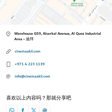
Warehouse G59, Alserkal Avenue, Al Quoz Industrial
Area - 迪拜
cinemaakil.com
+971 4 223 1139
@
info@cinemaakil.com
喜欢以上内容吗？那就分享吧