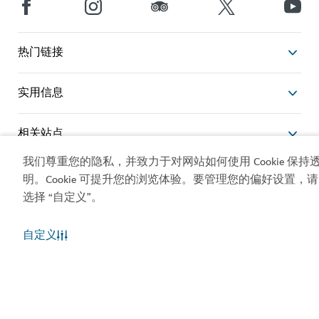
热门链接
实用信息
相关站点
我们尊重您的隐私，并致力于对网站如何使用 Cookie 保持
使用条款
隐私声明
明。Cookie 可提升您的浏览体验。要管理您的偏好设置，请
Cookie 声明
选择 “自定义”。
网站地图
自定义
版权所有 © 2026。本网站由迪拜旅游和商业推广部维
护。
网站最近一次更新 [09/08/2026]
本网站受 reCAPTCHA 保护，并适用 Google 的
隐私政策
和