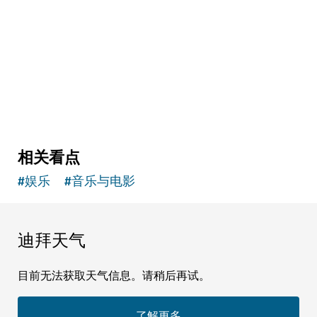
娱乐
Aya
WAFI 城市购物中心的沉浸式娱乐公园
相关看点
#
娱乐
#
音乐与电影
迪拜天气
目前无法获取天气信息。请稍后再试。
了解更多