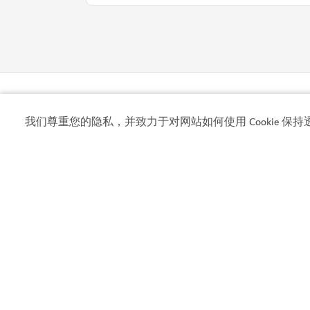
我们尊重您的隐私，并致力于对网站如何使用 Cookie 保持
畅游迪拜（Visit Dubai）是迪拜官方旅游指南。从城
标志性地标到充满活力的街区，从世界一流的购物
所到丰富的文化体验，你可以在这里找到所需的一
信息，并立即计划你的旅程。