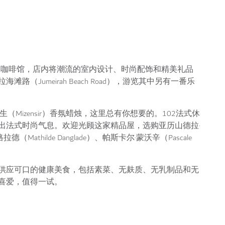
合概念店和咖啡馆，店内将潮流的室内设计、时尚配饰和精美礼品
Jumeirah Beach Road），游览其中另有一番乐
先生（Mizensir）香氛蜡烛，这里总有你想要的。102法式休
出法式时尚气息。欢迎光顾这家精品屋，选购亚历山德拉·
拉德（Mathilde Danglade）、帕斯卡尔·蒙沃辛（Pascale
供应可口的健康美食，包括素菜、无麸质、无乳制品和无
喜爱，值得一试。