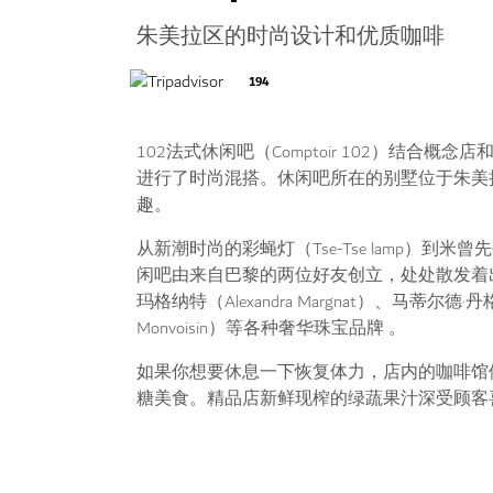
朱美拉区的时尚设计和优质咖啡
194
102法式休闲吧（Comptoir 102）结
进行了时尚混搭。休闲吧所在的别墅位于朱美拉海滩路（
趣。
从新潮时尚的彩蝇灯（Tse-Tse lamp）到米曾
闲吧由来自巴黎的两位好友创立，处处散发着
玛格纳特（Alexandra Margnat）、马蒂尔德·丹格
Monvoisin）等各种奢华珠宝品牌 。
如果你想要休息一下恢复体力，店内的咖啡馆
糖美食。精品店新鲜现榨的绿蔬果汁深受顾客