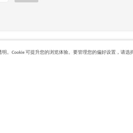
透明。Cookie 可提升您的浏览体验。要管理您的偏好设置，请选择
热门链接
探索迪拜
市
精彩活动
场
切
最新动态
文章
观光景点