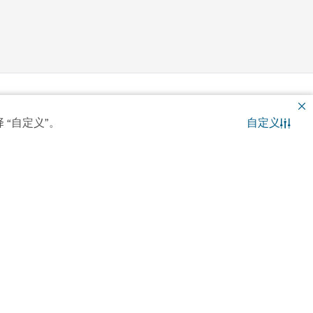
 “自定义”。
自定义
实用信息
相关站点
联系我们
WhatsApp 聊天
规划行程
旅游贸易
签证指南
学在迪拜
联系我们
常见问题解答
旅行提示