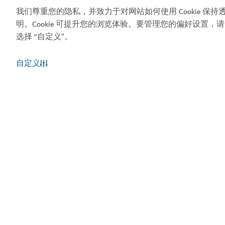
热门链接
我们尊重您的隐私，并致力于对网站如何使用 Cookie 保持
明。Cookie 可提升您的浏览体验。要管理您的偏好设置，请
实用信息
选择 “自定义”。
相关站点
自定义
使用条款
隐私声明
Cookie 声明
网站地图
版权所有 © 2026。本网站由迪拜旅游和商业推广部维
护。
网站最近一次更新 [08/08/2026]
本网站受 reCAPTCHA 保护，并适用 Google 的
隐私政策
和
服务条款
。