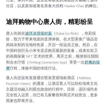
万里、来到中国。这里还有获奖的
海底捞火锅餐厅
迪拜
分店，以及新加坡著名美食大排档 Hawker Chan 的摊位。
迪拜购物中心唐人街，精彩纷呈
迪拜冰滑场对面
唐人街就在
（Dubai Ice Rink），色彩缤
纷，致力于带来地道的亚洲体验。在大型美食广场品尝
风味浓郁的当地特色菜，开启一段远东之旅。然后，在
中国科技巨头小米专卖店购买最新的装备，或者在前卫
的画廊探索 NFT 艺术的世界。离开之前，顺便前往阴阳
舒爽的按
和合水疗馆（YinYang Connection Spa）享受一次
摩
疗程，体验中国的传统疗法。
唐人街还设有直接通往喷泉景观地标酒店（Address
Fountain Views）的通道，让酒店客人可以轻松地将文化
主题活动融入到观光旅游的行程中。目前，该区域尚未
完全投入运营，但已有几家餐馆和商店开始营业，更多
商家也即将开业。