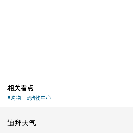
购物
滨水市场
美食探险家必去的市场
129
评论
相关看点
#
购物
#
购物中心
迪拜天气