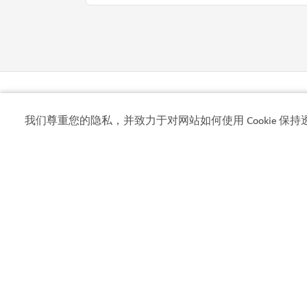
水上乐园
我们尊重您的隐私，并致力于对网站如何使用 Cookie 保持
乐高水上乐园
在适合家庭共享的水上世界享受戏水之乐
3,414
评论
相关看点