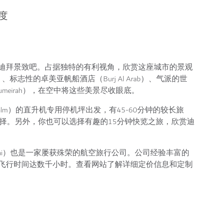
度
迪拜景致吧。占据独特的有利视角，欣赏这座城市的景观
a）、标志性的卓美亚帆船酒店（Burj Al Arab）、气派的世
m Jumeirah），在空中将这些美景尽收眼底。
e Palm）的直升机专用停机坪出发，有45-60分钟的较长旅
择。另外，你也可以选择有趣的15分钟快览之旅，欣赏迪
ur Dubai）也是一家屡获殊荣的航空旅行公司。公司经验丰富的
飞行时间达数千小时。查看网站了解详细定价信息和定制