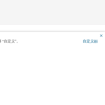
 “自定义”。
自定义
部
联系我们
WhatsApp 聊天
子水翼冲浪等多种水上冒险项目