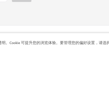
探险
透明。Cookie 可提升您的浏览体验。要管理您的偏好设置，请选择
Seawake 水上运动俱乐
畅玩尾流滑水、水上摩托、电
291
评论