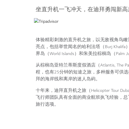
坐直升机一飞冲天，在迪拜勇闯新高
体验精彩刺激的直升机之旅，以无敌视角鸟瞰
亮点，包括举世闻名的哈利法塔（Burj Khalif
界岛（World Islands）和朱美拉棕榈岛（Pal
从棕榈岛亚特兰蒂斯度假酒店（Atlantis, Th
程，也有25分钟的短途之旅，多种服务可供选
拜的海岸线和离岸的迷人岛屿。
十年来，迪拜直升机之旅（Helicopter To
飞行师团队具有全面的商业航班执飞经验，总
旅行选项。