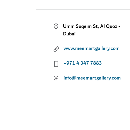
Umm Suqeim St, Al Quoz -
Dubai
www.meemartgallery.com
+971 4 347 7883
@
info@meemartgallery.com