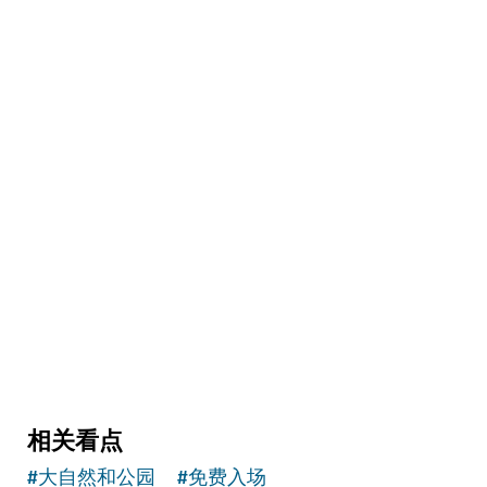
精彩活动
The Viewing Point 观景台
以最新视角观赏迪拜湾全景
相关看点
#
大自然和公园
#
免费入场