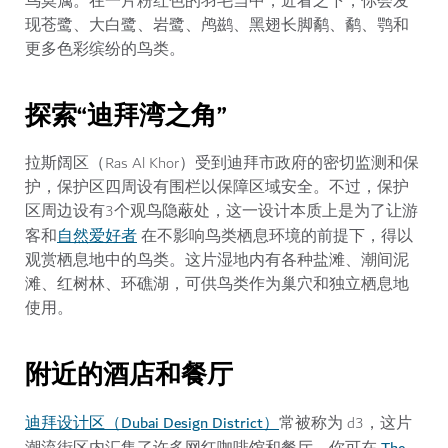
鸟莫属。在一片粉红色的羽毛当中，近看之下，你会发
现苍鹭、大白鹭、岩鹭、鸬鹚、黑翅长脚鹬、鹬、鹗和
更多色彩缤纷的鸟类。
探索“迪拜湾之角”
拉斯阔区（Ras Al Khor）受到迪拜市政府的密切监测和保
护，保护区四周设有围栏以保障区域安全。不过，保护
区周边设有3个观鸟隐蔽处，这一设计本质上是为了让游
自然爱好者
客和
在不影响鸟类栖息环境的前提下，得以
观赏栖息地中的鸟类。这片湿地内有各种盐滩、潮间泥
滩、红树林、环礁湖，可供鸟类作为巢穴和独立栖息地
使用。
附近的酒店和餐厅
迪拜设计区（Dubai Design District）
常被称为 d3，这片