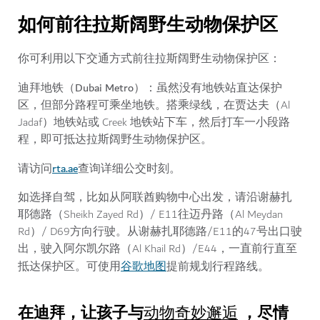
如何前往拉斯阔野生动物保护区
你可利用以下交通方式前往拉斯阔野生动物保护区：
迪拜地铁（Dubai Metro）
：虽然没有地铁站直达保护
区，但部分路程可乘坐地铁。搭乘绿线，在贾达夫（Al
Jadaf）地铁站或 Creek 地铁站下车，然后打车一小段路
程，即可抵达拉斯阔野生动物保护区。
rta.ae
请访问
查询详细公交时刻。
如选择自驾，比如从阿联酋购物中心出发，请沿谢赫扎
耶德路（Sheikh Zayed Rd）/ E11往迈丹路（Al Meydan
Rd）/ D69方向行驶。从谢赫扎耶德路/E11的47号出口驶
出，驶入阿尔凯尔路（Al Khail Rd）/E44，一直前行直至
谷歌地图
抵达保护区。可使用
提前规划行程路线。
在迪拜，让孩子与
，尽情
动物奇妙邂逅