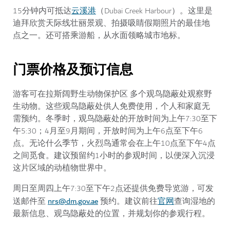
云溪港
15分钟内可抵达
（Dubai Creek Harbour）。这里是
迪拜欣赏天际线壮丽景观、拍摄吸睛假期照片的最佳地
点之一。还可搭乘游船，从水面领略城市地标。
门票价格及预订信息
游客可在拉斯阔野生动物保护区 多个观鸟隐蔽处观察野
生动物。这些观鸟隐蔽处供人免费使用，个人和家庭无
需预约。冬季时，观鸟隐蔽处的开放时间为上午7:30至下
午5:30；4月至9月期间，开放时间为上午6点至下午6
点。无论什么季节，火烈鸟通常会在上午10点至下午4点
之间觅食。建议预留约1小时的参观时间，以便深入沉浸
这片区域的动植物世界中。
周日至周四上午7:30至下午2点还提供免费导览游，可发
nrs@dm.gov.ae
官网
送邮件至
预约。建议前往
查询湿地的
最新信息、观鸟隐蔽处的位置，并规划你的参观行程。