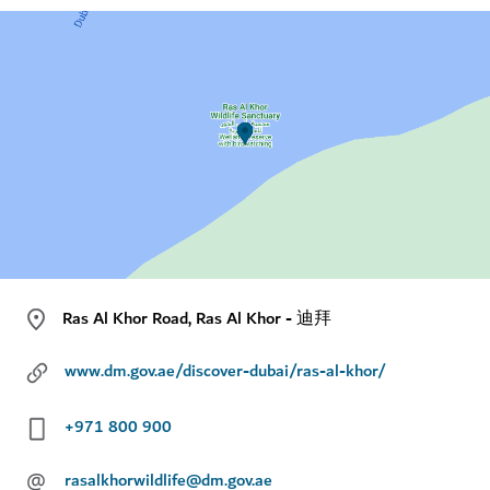
Ras Al Khor Road, Ras Al Khor - 迪拜
www.dm.gov.ae/discover-dubai/ras-al-khor/
+971 800 900
@
rasalkhorwildlife@dm.gov.ae