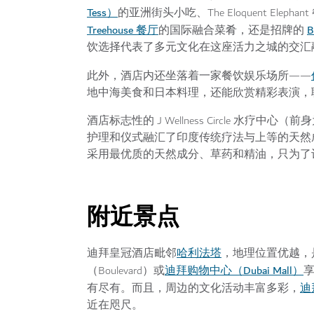
Tess）
的亚洲街头小吃、The Eloquent Elep
Treehouse 餐厅
B
的国际融合菜肴，还是招牌的
饮选择代表了多元文化在这座活力之城的交汇
此外，酒店内还坐落着一家餐饮娱乐场所——
地中海美食和日本料理，还能欣赏精彩表演，
酒店标志性的 J Wellness Circle 水疗
护理和仪式融汇了印度传统疗法与上等的天然
采用最优质的天然成分、草药和精油，只为了
附近景点
哈利法塔
迪拜皇冠酒店毗邻
，地理位置优越，
迪拜购物中心（Dubai Mall）
（Boulevard）或
迪
有尽有。而且，周边的文化活动丰富多彩，
近在咫尺。