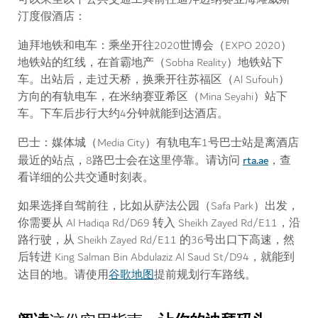
汀度假酒店：
迪拜地铁和电车
：乘坐开往2020世博会（EXPO 2020）
地铁站的红线，在首霸地产（Sobha Reality）地铁站下
车。出站后，走过天桥，换乘开往苏福区（Al Sufouh）
方向的有轨电车，在米纳赛亚希区（Mina Seyahi）站下
车。下车后步行大约4分钟就能到达酒店。
巴士
：媒体城（Media City）有轨电车1号巴士站是离酒店
rta.ae
最近的站点，8路巴士会在这里停靠。
请访问
，查
看详细的公共交通时刻表。
如果选择自驾前往，比如从萨法公园（Safa Park）出发，
你需要从 Al Hadiqa Rd/D69 转入 Sheikh Zayed Rd/E11，沿
路行驶，从 Sheikh Zayed Rd/E11 的36号出口下高速，然
后转进 King Salman Bin Abdulaziz Al Saud St/D94，就能到
谷歌地图
达目的地。请使用
提前规划行车路线。