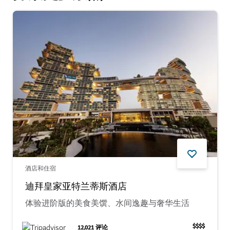
酒店和住宿
迪拜皇家亚特兰蒂斯酒店
体验进阶版的美食美馔、水间逸趣与奢华生活
$$$$
12,021
评论