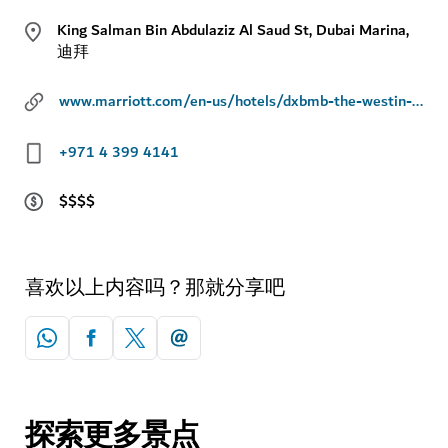
King Salman Bin Abdulaziz Al Saud St, Dubai Marina,
迪拜
www.marriott.com/en-us/hotels/dxbmb-the-westin-dubai-mina-seyahi-beach-resort-and-marina/overview/
+971 4 399 4141
$$$$
喜欢以上内容吗？那就分享吧
探索更多景点