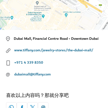
Dubai Mall, Financial Centre Road - Downtown Dubai
www.tiffany.com/jewelry-stores/the-dubai-mall/
+971 4 339 8350
@
dubaimall@tiffany.com
喜欢以上内容吗？那就分享吧