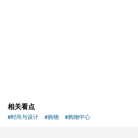
购物
滨水市场
美食探险家必去的市场
129
评论
相关看点
#
时尚与设计
#
购物
#
购物中心