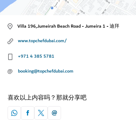
Villa 196,Jumeirah Beach Road - Jumeira 1 - 迪拜
www.topchefdubai.com/
+971 4 385 5781
@
booking@topchefdubai.com
喜欢以上内容吗？那就分享吧