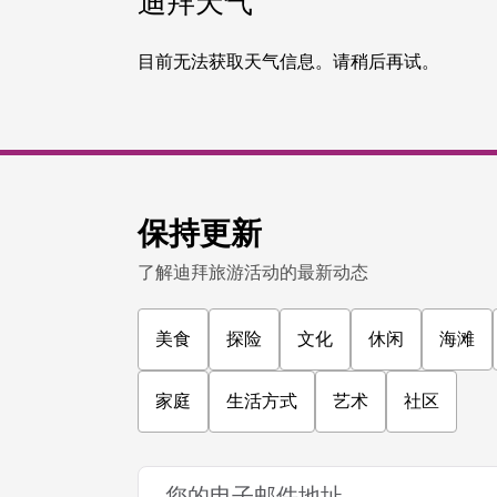
观光景点
迪拜滑雪场
在迪拜的冰天雪地里玩耍滑雪
11,109
评论