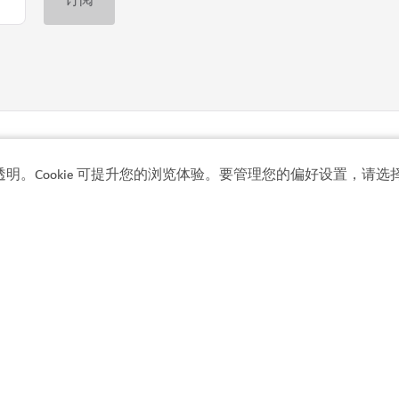
探险
透明。Cookie 可提升您的浏览体验。要管理您的偏好设置，请选择
哈塔河道中心
暂别城市生活，拥抱户外冒险
9
评论