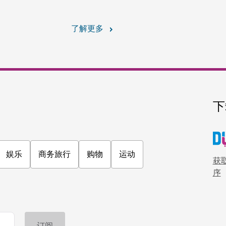
探险
Seawake 水上运动俱乐
畅玩尾流滑水、水上摩托、电
291
评论