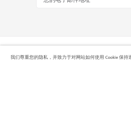
探险
我们尊重您的隐私，并致力于对网站如何使用 Cookie 保持
哈塔山地自行车道中心
骑游哈塔，征服坡路
51
评论