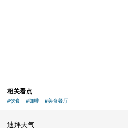
艺术与文化
The Courtyard
集合画廊、剧场、咖啡馆和精品店的创意空间
2
评论
相关看点
#
饮食
#
咖啡
#
美食餐厅
迪拜天气