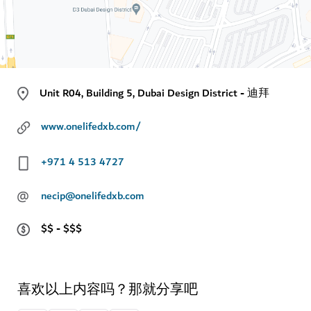
Unit R04, Building 5, Dubai Design District - 迪拜
www.onelifedxb.com/
+971 4 513 4727
@
necip@onelifedxb.com
$$ - $$$
喜欢以上内容吗？那就分享吧