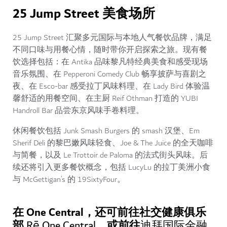
25 Jump Street 美食场所
25 Jump Street 汇聚多元国际与本地人气餐饮品牌，满足
不同口味与用餐心情，随时带你开启探索之旅。现有餐
饮选择包括：在 Antika 品味黎凡特经典美食和感受现场
音乐氛围、在 Pepperoni Comedy Club 畅享披萨与喜剧之
夜、在 Esco-bar 感受拉丁风味料理、在 Lady Bird 体验温
馨舒适的用餐空间、在主厨 Reif Othman 打造的 YUBI
Handroll Bar 品尝东京风味手卷料理。
休闲餐饮包括 Junk Smash Burgers 的 smash 汉堡、Em
Sherif Deli 的黎巴嫩风味轻食、Joe & The Juice 的全天咖啡
与简餐，以及 Le Trottoir de Paloma 的法式街头风味。后
续还将引入更多餐饮概念，包括 LucyLu 的拉丁美洲小食
与 McGettigan’s 的 19SixtyFour。
在 One Central，还可前往社交健康俱乐
部
，或前往
Rē One Central
迪拜国际金融