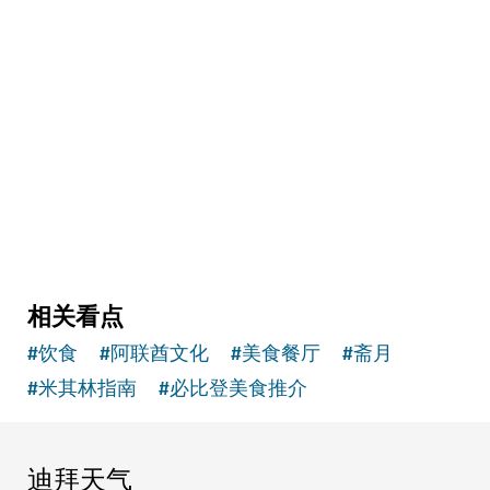
健体
Banya Forrest
配备现代化设施的传统俄式桑拿体验
15
评论
相关看点
#
饮食
#
阿联酋文化
#
美食餐厅
#
斋月
#
米其林指南
#
必比登美食推介
迪拜天气