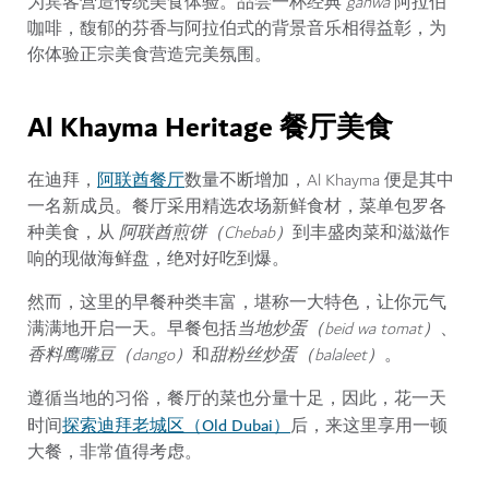
为宾客营造传统美食体验。品尝一杯经典
gahwa
阿拉伯
咖啡，馥郁的芬香与阿拉伯式的背景音乐相得益彰，为
你体验正宗美食营造完美氛围。
Al Khayma Heritage 餐厅美食
阿联酋餐厅
在迪拜，
数量不断增加，Al Khayma 便是其中
一名新成员。餐厅采用精选农场新鲜食材，菜单包罗各
种美食，从
阿联酋煎饼（Chebab）
到丰盛肉菜和滋滋作
响的现做海鲜盘，绝对好吃到爆。
然而，这里的早餐种类丰富，堪称一大特色，让你元气
满满地开启一天。早餐包括
当地炒蛋（beid wa tomat）
、
香料鹰嘴豆（dango）
和
甜粉丝炒蛋（balaleet）
。
遵循当地的习俗，餐厅的菜也分量十足，因此，花一天
探索迪拜老城区（Old Dubai）
时间
后，来这里享用一顿
大餐，非常值得考虑。