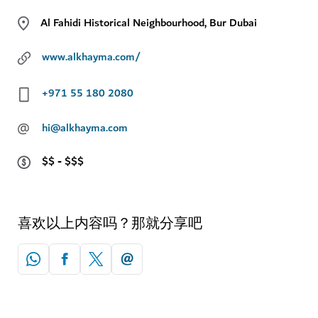
Al Fahidi Historical Neighbourhood, Bur Dubai
www.alkhayma.com/
+971 55 180 2080
@
hi@alkhayma.com
$$ - $$$
喜欢以上内容吗？那就分享吧