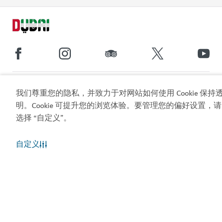
热门链接
我们尊重您的隐私，并致力于对网站如何使用 Cookie 保持
明。Cookie 可提升您的浏览体验。要管理您的偏好设置，请
实用信息
选择 “自定义”。
相关站点
自定义
使用条款
隐私声明
Cookie 声明
网站地图
版权所有 © 2026。本网站由迪拜旅游和商业推广部维