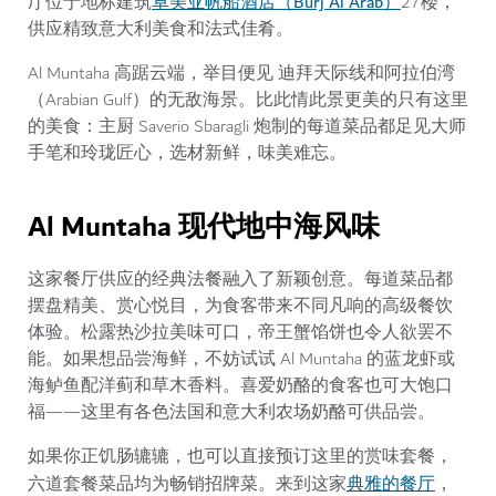
卓美亚帆船酒店（Burj Al Arab）
厅位于地标建筑
27楼，
供应精致意大利美食和法式佳肴。
Al Muntaha 高踞云端，举目便见 迪拜天际线和阿拉伯湾
（Arabian Gulf）的无敌海景。比此情此景更美的只有这里
的美食：主厨 Saverio Sbaragli 炮制的每道菜品都足见大师
手笔和玲珑匠心，选材新鲜，味美难忘。
Al Muntaha 现代地中海风味
这家餐厅供应的经典法餐融入了新颖创意。每道菜品都
摆盘精美、赏心悦目，为食客带来不同凡响的高级餐饮
体验。松露热沙拉美味可口，帝王蟹馅饼也令人欲罢不
能。如果想品尝海鲜，不妨试试 Al Muntaha 的蓝龙虾或
海鲈鱼配洋蓟和草木香料。喜爱奶酪的食客也可大饱口
福——这里有各色法国和意大利农场奶酪可供品尝。
如果你正饥肠辘辘，也可以直接预订这里的赏味套餐，
典雅的餐厅
六道套餐菜品均为畅销招牌菜。来到这家
，