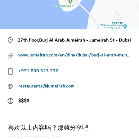
27th floor,Burj Al Arab Jumeirah - Jumeirah St - Dubai
www.jumeirah.com/en/dine/dubai/burj-al-arab-muntaha
+971 800 323 232
@
restaurants@jumeirah.com
$$$$
喜欢以上内容吗？那就分享吧