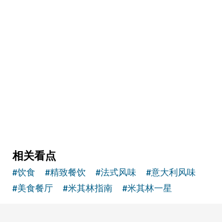
艺术与文化
The Courtyard
集合画廊、剧场、咖啡馆和精品店的创意空间
2
评论
相关看点
#
饮食
#
精致餐饮
#
法式风味
#
意大利风味
#
美食餐厅
#
米其林指南
#
米其林一星