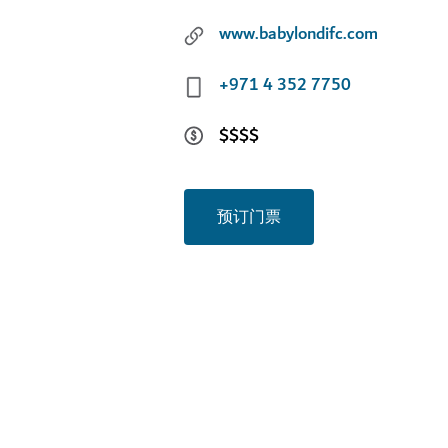
www.babylondifc.com
+971 4 352 7750
$$$$
预订门票