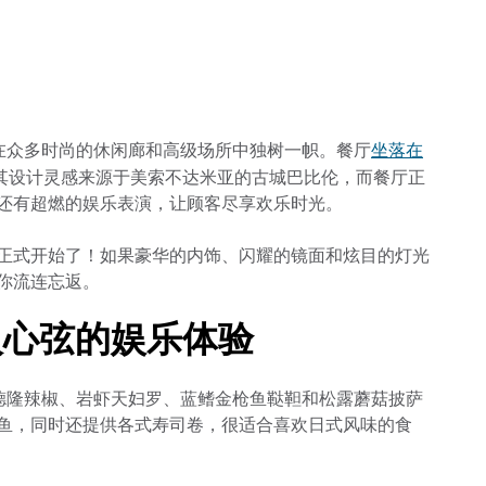
坐落在
业区内，在众多时尚的休闲廊和高级场所中独树一帜。餐厅
lage 5，其设计灵感来源于美索不达米亚的古城巴比伦，而餐厅正
还有超燃的娱乐表演，让顾客尽享欢乐时光。
正式开始了！如果豪华的内饰、闪耀的镜面和炫目的灯光
你流连忘返。
餐厅扣人心弦的娱乐体验
前菜有帕德隆辣椒、岩虾天妇罗、蓝鳍金枪鱼鞑靼和松露蘑菇披萨
鱼，同时还提供各式寿司卷，很适合喜欢日式风味的食