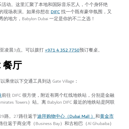
是它的娱乐活动。这里汇聚了本地和国际音乐艺人，个个身怀绝
DIFC
的现场表演。如果你想在
找一个既有豪华氛围，又
，Babylon Dubai 一定是你的不二之选！
+971 4 352 7750
上9点至凌晨3点。可以拨打
预订餐桌。
C 餐厅
层。你可以乘坐以下交通工具到达 Gate Village：
铁
前往 DIFC 很方便，附近有两个红线地铁站，分别是金融
mirates Towers）站。离 Babylon DIFC 最近的地铁站是阿联
迪拜购物中心（Dubai Mall ）
黄金市
和29路。27路往返于
和
往返于商业湾（Business Bay）和古柏巴（Al Ghubaiba）