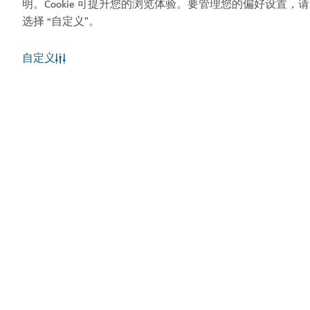
明。Cookie 可提升您的浏览体验。要管理您的偏好设置，请
网站地图
选择 “自定义”。
版权所有 © 2026。本网站由迪拜旅游和商业推广部维
自定义
护。
网站最近一次更新 [09/08/2026]
本网站受 reCAPTCHA 保护，并适用 Google 的
隐私政策
和
服务条款
。