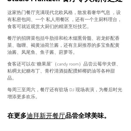
这家热门餐厅充满现代北欧风格，散发着奢华气息 ，设
有私密包间、一个 私人用餐区 ，还有一个主厨料理台，
食客可就近观赏大厨们的精湛烹饪技艺。
餐厅的招牌菜包括牛肋排和松木烟熏骨髓、岩龙虾配香
菜、咖喱、褐黄油荷兰酱，还有主厨推荐的多宝鱼配黄
油酱、凤尾鱼、鱼子酱、莳萝等。
食客还可以在“糖果屋”（candy room）品尝云莓华夫饼、
粘稠太妃糖布丁、青柠清酒挞配掼鲜椰奶油等各种甜
品。
每周三至周六，餐厅还有驻场 DJ 现场表演，为餐后时光
增添更多欢乐。
在更多
品尝全球美味。
迪拜新开餐厅