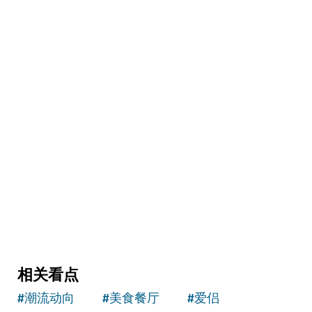
健体
Matcha Club
能打球、练瑜伽、享美食的轻松好去处
相关看点
#
潮流动向
#
美食餐厅
#
爱侣