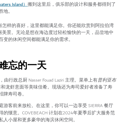
ers Island）
搬到这里后，俱乐部的设计和服务都得到了
胜地。
有怎样的喜好，这里都能满足你。你还能欣赏到阿拉伯湾
ubai）的壮丽美景。无论是想在海边度过轻松愉快的一天，品尝地中
百变的休闲空间都能满足你的需求。
度过难忘的一天
行政总厨 Nasser Fouad Laziri 主理。菜单上有
普利亚布
塔和龙虾意面等美味佳肴。现场还为寿司爱好者准备了寿
招牌寿司卷。
客前来放松。在这里，你可以一边享受 SIERRA 餐厅
惬意。COVEBEACH 计划在2024年夏季后扩大服务范
私人小屋和更多豪华的海滨休闲空间。