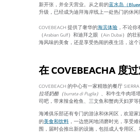
蓝水岛（Bluewat
新开张，并全天营业。从之前的
升级，已经成为迪拜海岸线上一处热门的休闲
海滨体验
COVEBEACH 提供了奢华的
，不论你
（Arabian Gulf）和迪拜之眼（Ain D
海风味的美食，还是享受热闹的夜生活，这个
在 COVEBEACHA 
COVEBEACH 的中心有一家精致的餐厅 SIERRA，由
拉塔奶酪（burrata di Puglia）
、和牛生牛肉塔
司吧，带来辣金枪鱼、三文鱼和蟹肉天妇罗等
海滩俱乐部还有专门的游泳和休闲区，欢迎家庭游
美食和饮料
的
，一边悠闲地消磨时光，享受难得的
围，届时会推出新的设施，包括成人专用区、