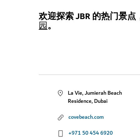
欢迎探索 JBR 的热门景
。
园
La Vie, Jumierah Beach
Residence, Dubai
covebeach.com
+971 50 454 6920