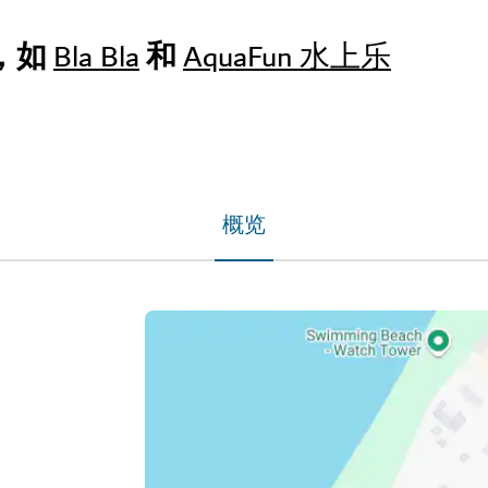
点，如
和
Bla Bla
AquaFun 水上乐
概览