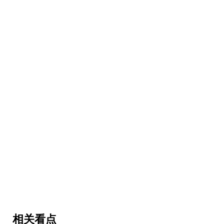
娱乐
Aya
WAFI 城市购物中心的沉浸式娱乐公园
相关看点