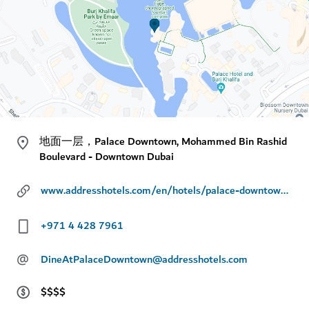
地面一层，Palace Downtown, Mohammed Bin Rashid
Boulevard - Downtown Dubai
www.addresshotels.com/en/hotels/palace-downtown/dining/ewaan
+971 4 428 7961
@
DineAtPalaceDowntown@addresshotels.com
$$$$