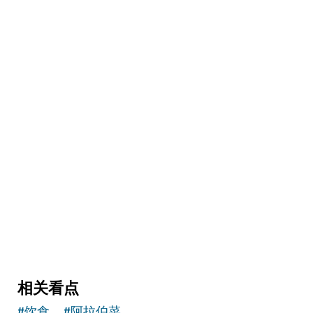
艺术与文化
The Courtyard
集合画廊、剧场、咖啡馆和精品店的创意空间
2
评论
相关看点
#
饮食
#
阿拉伯菜