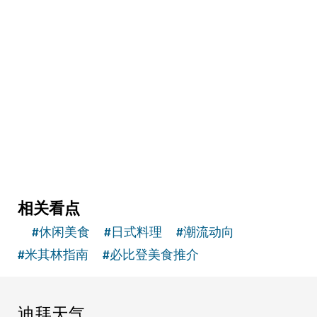
健体
The Lob
坐落在库斯区的一家结合板网球和健康体验的雅
致会所
相关看点
#
休闲美食
#
日式料理
#
潮流动向
#
米其林指南
#
必比登美食推介
迪拜天气