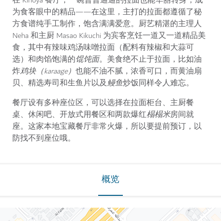
在 Kinoya 餐厅，一碗普普通通的拉面也能华丽转身，成
为食客眼中的精品——在这里，主打的拉面都遵循了秘
方食谱纯手工制作，饱含满满爱意。厨艺精湛的主理人
Neha 和主厨 Masao Kikuchi 为宾客烹饪一道又一道精品美
食，其中有辣味鸡汤味噌拉面（配料有辣椒和大蒜可
选）和肉馅饱满的
馄饨面
。美食绝不止于拉面，比如油
炸
鸡块（karaage）
也能不油不腻，浓香可口，而黄油扇
贝、精选寿司和生鱼片以及
鳗鱼
炒饭同样令人难忘。
餐厅设有多种座位区，可以选择在拉面柜台、主厨餐
桌、休闲吧、开放式用餐区和两款爆红
榻榻米
房间就
座。这家本地宝藏餐厅非常火爆，所以要提前预订，以
防找不到座位哦。
概览