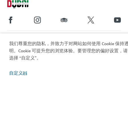
热门链接
我们尊重您的隐私，并致力于对网站如何使用 Cookie 保持
明。Cookie 可提升您的浏览体验。要管理您的偏好设置，请
实用信息
选择 “自定义”。
相关站点
自定义
使用条款
隐私声明
Cookie 声明
网站地图
版权所有 © 2026。本网站由迪拜旅游和商业推广部维
护。