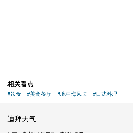
艺术与文化
The Courtyard
集合画廊、剧场、咖啡馆和精品店的创意空间
2
评论
相关看点
#
饮食
#
美食餐厅
#
地中海风味
#
日式料理
迪拜天气