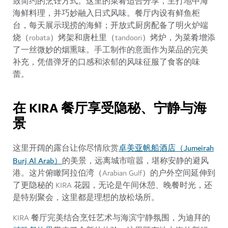
致简约的烹饪方式。这里的菜肴适合分享，主打地中海
海鲜料理，并巧妙融入日式风味。餐厅内设有鲜鱼柜
台，每天展示现捞的海鲜；开放式厨房配备了明火炉端
烧（robata）烤架和唐杜里（tandoori）烤炉，为菜肴增添
了一丝微妙的烟熏味。手工制作的意面作为菜品的完美
补充，凭借弹牙的口感和浓郁的风味征服了食客的味
蕾。
在 KIRA 餐厅享受隐秘、宁静与海
景
卓美亚帆船酒店（Jumeirah
这里开阔的露台让你尽情欣赏
Burj Al Arab）
的美景，远离城市喧嚣，堪称安静的避风
港。这片俯瞰阿拉伯湾（Arabian Gulf）的户外空间延伸到
了更隐秘的 KIRA 花园，无论是午间休憩、晚餐时光，还
是特别聚会，这里都是理想的放松场所。
KIRA 餐厅完美结合烹饪艺术与海滨宁静氛围，为迪拜的