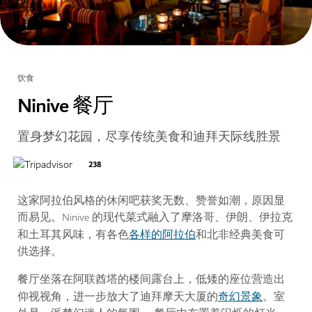
饮食
Ninive 餐厅
置身梦幻花园，尽享传统美食和迪拜天际线胜景
238
这家阿拉伯风格的休闲吧获奖无数、赞誉如潮，原因显
而易见。Ninive 的现代菜式融入了摩洛哥、伊朗、伊拉克
各样的阿拉伯
和土耳其风味，有各色
和北非经典美食可
供选择。
餐厅坐落在阿联酋塔的楼间露台上，低矮的座位营造出
奇幻景象
仰视视角，进一步放大了迪拜摩天大厦的
。室