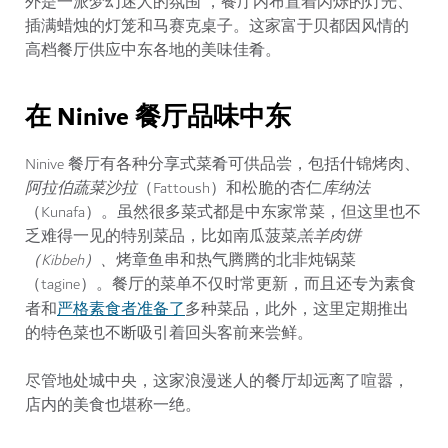
外是一派梦幻迷人的氛围 ，餐厅内布置着闪烁的灯光、
插满蜡烛的灯笼和马赛克桌子。这家富于贝都因风情的
高档餐厅供应中东各地的美味佳肴。
在 Ninive 餐厅品味中东
Ninive 餐厅有各种分享式菜肴可供品尝，包括什锦烤肉、
阿拉伯蔬菜沙拉
（Fattoush）和松脆的杏仁
库纳法
（Kunafa）。虽然很多菜式都是中东家常菜，但这里也不
乏难得一见的特别菜品，比如南瓜菠菜
羔羊肉饼
（Kibbeh）、
烤章鱼串和热气腾腾的北非炖锅菜
（tagine）。餐厅的菜单不仅时常更新，而且还专为素食
严格素食者准备了
者和
多种菜品，此外，这里定期推出
的特色菜也不断吸引着回头客前来尝鲜。
尽管地处城中央，这家浪漫迷人的餐厅却远离了喧嚣，
店内的美食也堪称一绝。