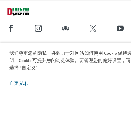
热门链接
我们尊重您的隐私，并致力于对网站如何使用 Cookie 保持
明。Cookie 可提升您的浏览体验。要管理您的偏好设置，请
实用信息
选择 “自定义”。
相关站点
自定义
使用条款
隐私声明
Cookie 声明
网站地图
版权所有 © 2026。本网站由迪拜旅游和商业推广部维