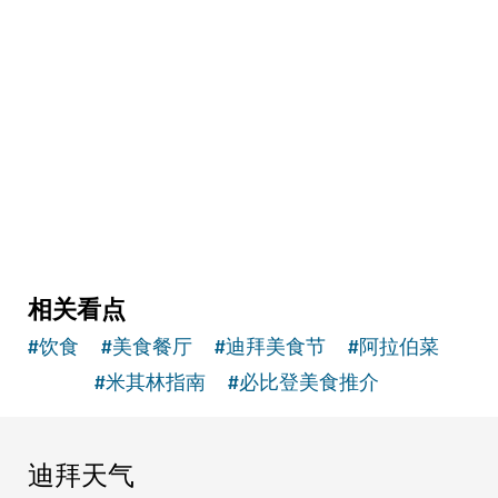
艺术与文化
The Courtyard
集合画廊、剧场、咖啡馆和精品店的创意空间
2
评论
相关看点
#
饮食
#
美食餐厅
#
迪拜美食节
#
阿拉伯菜
#
米其林指南
#
必比登美食推介
迪拜天气