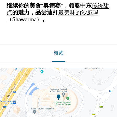
继续你的美食"奥德赛"，领略中东
传统甜
的魅力，品尝迪拜
点
最美味的沙威玛
。
（Shawarma）
概览