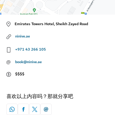
Emirates Towers Hotel, Sheikh Zayed Road
ninive.ae
+971 43 266 105
@
book@ninive.ae
$$$$
喜欢以上内容吗？那就分享吧