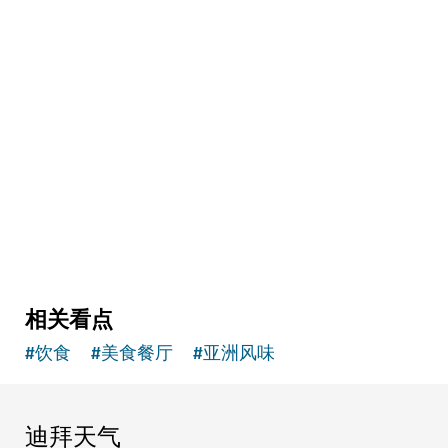
健体
The Hundred Wellness Centre 健康中心
提升身体、心理与情绪健康的宁静空间
相关看点
#
饮食
#
美食餐厅
#
亚洲风味
迪拜天气