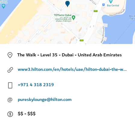
The Walk - Level 35 - Dubai - United Arab Emirates
www3.hilton.com/en/hotels/uae/hilton-dubai-the-walk-DXBBRHI/dining/pure-sky-lounge.html
+971 4 318 2319
@
pureskylounge@hilton.com
$$ - $$$