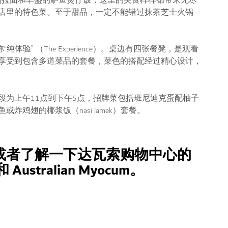
的自制拉面和丰盛的鲈鱼煲仔饭，这里的美食样样都带来无尽
店里的特色菜。至于甜品，一定不能错过抹茶芝士火锅
体验” （The Experience）。桌边有四张餐凳，是观看
享受到包含多道菜品的套餐，菜色的搭配经过精心设计，
段为上午11点到下午5点，招牌菜包括班尼迪克蛋配柚子
鸡翅的椰浆饭（nasi lamek）套餐。
或者了解一下达瓦索购物中心的
Australian Myocum。