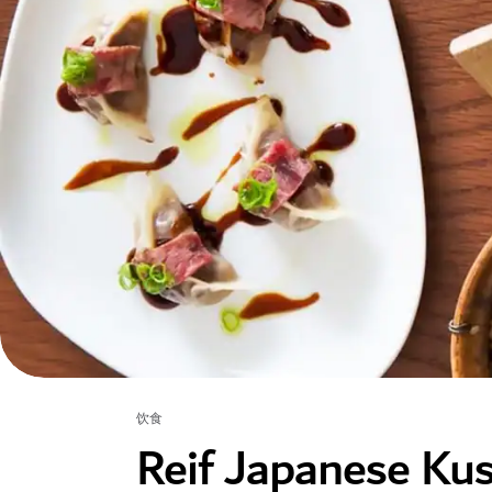
饮食
Reif Japanese K