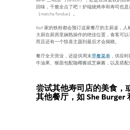
和牛“三明治”（sandos），还是丝滑柔软
回味，干脆全点了吧！炉端烧烤串和寿司也是
（matcha fondue）。
Reif 家的铁粉都会预订这家餐厅的主厨桌，人称“纯
大厨在厨房里娴熟操作的绝佳位置，食客可以
而且还有一个惊喜主题到最后才会揭晓。
早餐菜单
餐厅全天营业，还提供周末
，供应时
牛油果、猴面包配咖椰酱或芝麻酱，以及搭配鱼或炸
尝试其他寿司店的美食，
其他餐厅，如 She Burger 和 