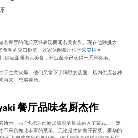
评
和 PLAY 等知名餐厅的优异烹饪表现而闻名美食界。现在他独挑大
朱美拉区
i 餐厅，赢得了食客的交口称赞。这家休闲餐厅位于
l），专门供应亚洲街头美食，开业至今已获得一系列奖项。
由于生意火爆，他们又拿下了隔壁的店面。店内供应各种
来再来，忠实捧场。
ushiyaki 餐厅品味名厨杰作
所示，Reif 也把自己新加坡菜的底蕴融入了菜式。一定
才不辜负如此丰富的菜单。无论是生鲈鱼开胃菜、豪华的