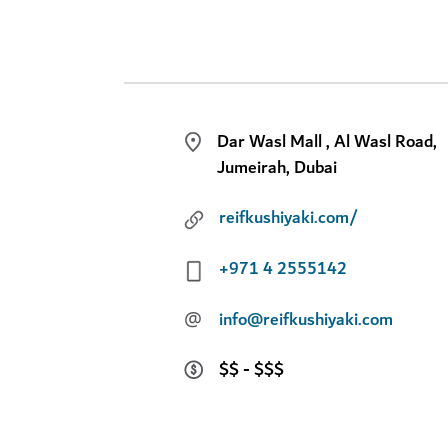
Dar Wasl Mall , Al Wasl Road,
Jumeirah, Dubai
reifkushiyaki.com/
+971 4 2555142
@
info@reifkushiyaki.com
$$ - $$$