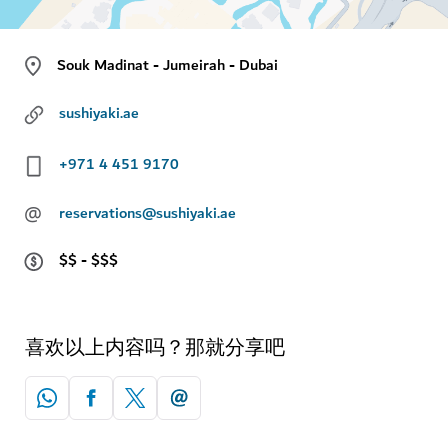
Souk Madinat - Jumeirah - Dubai
sushiyaki.ae
+971 4 451 9170
@
reservations@sushiyaki.ae
$$ - $$$
喜欢以上内容吗？那就分享吧