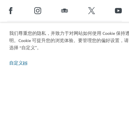
热门链接
我们尊重您的隐私，并致力于对网站如何使用 Cookie 保持
明。Cookie 可提升您的浏览体验。要管理您的偏好设置，请
实用信息
选择 “自定义”。
相关站点
自定义
使用条款
隐私声明
Cookie 声明
网站地图
版权所有 © 2026。本网站由迪拜旅游和商业推广部维
护。
网站最近一次更新 [07/08/2026]