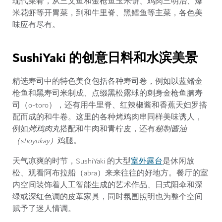
现代菜肴，从三文鱼和金枪鱼玉米饼、鸡肉三明治、爆
米花虾等开胃菜，到和牛里脊、黑鳕鱼等主菜，各色美
味应有尽有。
SushiYaki 的创意日料和水滨美景
精选寿司中的特色美食包括各种寿司卷，例如以蓝鳍金
枪鱼和黑寿司米制成、点缀黑松露球的刺身金枪鱼腩寿
司（o-toro），还有用牛里脊、红辣椒酱和香蕉天妇罗搭
配而成的和牛卷。这里的各种烤鸡肉串同样美味诱人，
例如
烤鸡肉丸
搭配和牛肉和青柠皮，还有
秘制酱油
（shoyukay）
鸡腿。
室外露台
天气凉爽的时节，SushiYaki 的大型
是休闲放
松、观看阿布拉船（abra）来来往往的好地方。餐厅的室
内空间装饰着人工智能生成的艺术作品、日式阳伞和深
绿或深红色调的皮革家具，同时氛围照明也为整个空间
赋予了迷人情调。