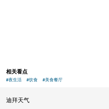
健体
The Hundred Wellness Centre 健康中心
提升身体、心理与情绪健康的宁静空间
相关看点
#
夜生活
#
饮食
#
美食餐厅
迪拜天气