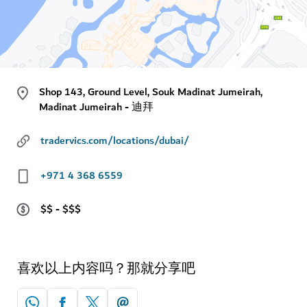
Shop 143, Ground Level, Souk Madinat Jumeirah,
Madinat Jumeirah - 迪拜
tradervics.com/locations/dubai/
+971 4 368 6559
$$ - $$$
喜欢以上内容吗？那就分享吧