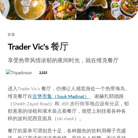
饮食
Trader Vic’s 餐厅
享受热带风情浓郁的夜间时光，就在维克餐厅
2,322
进入Trader Vic’s 餐厅，仿佛让人感觉身处一个热带海岛。
古堡市集（Souk Madinat）
维克餐厅在
、谢赫扎耶德路
（Sheikh Zayed Road）和 JBR 步行街等地点设有分店，郁
郁葱葱的绿植和灌木装点着餐厅，墙壁上则挂着各种各
样的波利尼西亚面具（tiki mask）。
餐厅的菜单可谓创意十足，各种颜色的饮料用椰子壳盛