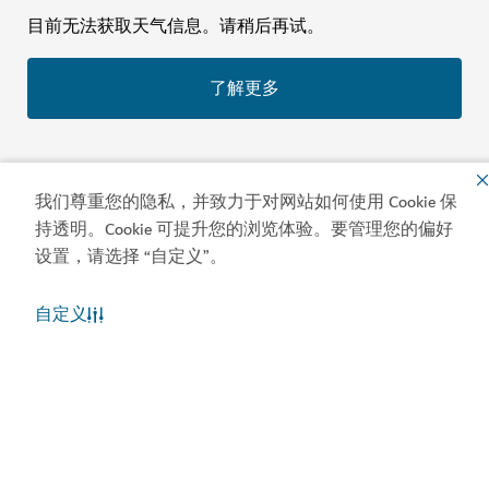
目前无法获取天气信息。请稍后再试。
了解更多
我们尊重您的隐私，并致力于对网站如何使用 Cookie 保
持透明。Cookie 可提升您的浏览体验。要管理您的偏好
设置，请选择 “自定义”。
保持更新
了解迪拜旅游活动的最新动态
自定义
美食
探险
文化
休闲
海滩
娱乐
商务旅行
购物
运动