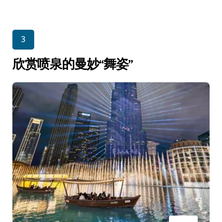
3
欣赏喷泉的曼妙“舞姿”