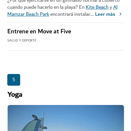
¿Por qué ejercitarse en un gimnasio normal a cubierto
cuando puede hacerlo en la playa? En
Kite Beach
y
Al
Mamzar Beach Park
encontrará instalac
...
Leer más
Entrene en Move at Five
SALUD Y DEPORTE
5
Yoga