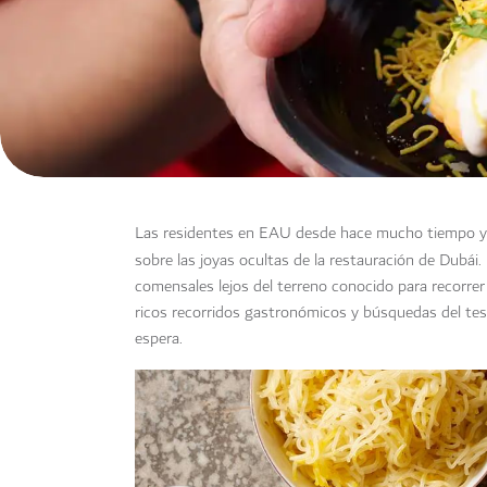
Las residentes en EAU desde hace mucho tiempo y
sobre las joyas ocultas de la restauración de Dubái
comensales lejos del terreno conocido para recorrer 
ricos recorridos gastronómicos y búsquedas del tes
espera.