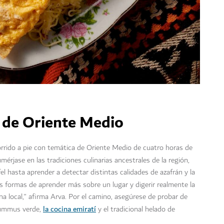
a de Oriente Medio
rrido a pie con temática de Oriente Medio de cuatro horas de
umérjase en las tradiciones culinarias ancestrales de la región,
l hasta aprender a detectar distintas calidades de azafrán y la
s formas de aprender más sobre un lugar y digerir realmente la
cina local," afirma Arva. Por el camino, asegúrese de probar de
la cocina emiratí
 hummus verde,
y el tradicional helado de