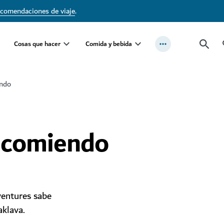
ecomendaciones de viaje
.
Cosas que hacer
Comida y bebida
endo
 comiendo
ventures sabe
aklava.