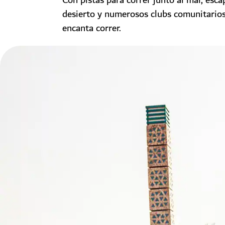
Con pistas para correr junto al mar, esca
desierto y numerosos clubs comunitarios
encanta correr.