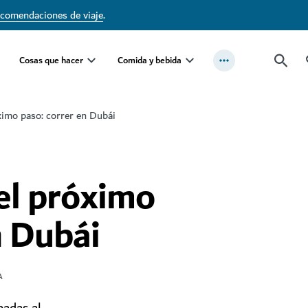
ecomendaciones de viaje
.
Cosas que hacer
Comida y bebida
ximo paso: correr en Dubái
 el próximo
n Dubái
A