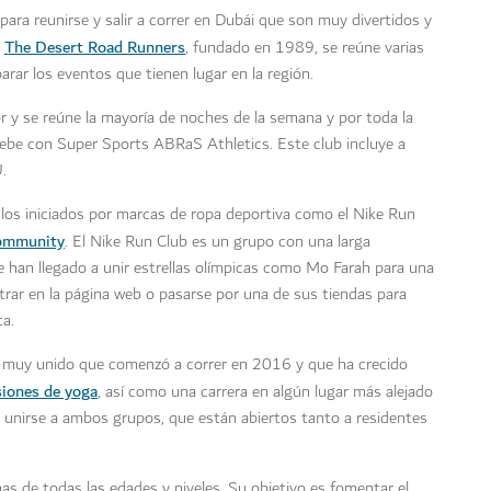
para reunirse y salir a correr en Dubái que son muy divertidos y
The Desert Road Runners
,
, fundado en 1989, se reúne varias
rar los eventos que tienen lugar en la región.
r y se reúne la mayoría de noches de la semana y por toda la
ruebe con Super Sports ABRaS Athletics. Este club incluye a
.
 los iniciados por marcas de ropa deportiva como el Nike Run
ommunity
. El Nike Run Club es un grupo con una larga
 han llegado a unir estrellas olímpicas como Mo Farah para una
ntrar en la página web o pasarse por una de sus tiendas para
ta.
 muy unido que comenzó a correr en 2016 y que ha crecido
siones de yoga
, así como una carrera en algún lugar más alejado
 unirse a ambos grupos, que están abiertos tanto a residentes
de todas las edades y niveles. Su objetivo es fomentar el