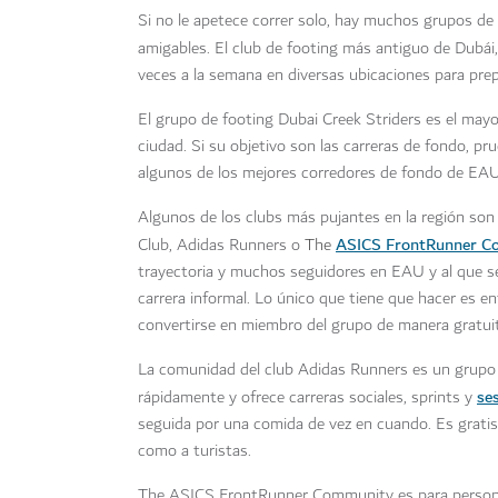
Si no le apetece correr solo, hay muchos grupos de 
amigables. El club de footing más antiguo de Dubái
veces a la semana en diversas ubicaciones para prepa
El grupo de footing Dubai Creek Striders es el mayo
ciudad. Si su objetivo son las carreras de fondo, p
algunos de los mejores corredores de fondo de EAU
Algunos de los clubs más pujantes en la región son
ASICS
FrontRunner C
Club, Adidas Runners o
The
trayectoria y muchos seguidores en EAU y al que se
carrera informal. Lo único que tiene que hacer es e
convertirse en miembro del grupo de manera gratui
La comunidad del club Adidas Runners es un grupo
se
rápidamente y ofrece carreras sociales, sprints y
seguida por una comida de vez en cuando. Es gratis
como a turistas.
The ASICS FrontRunner Community es para personas 