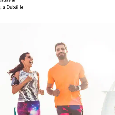
padas al
, a Dubái le