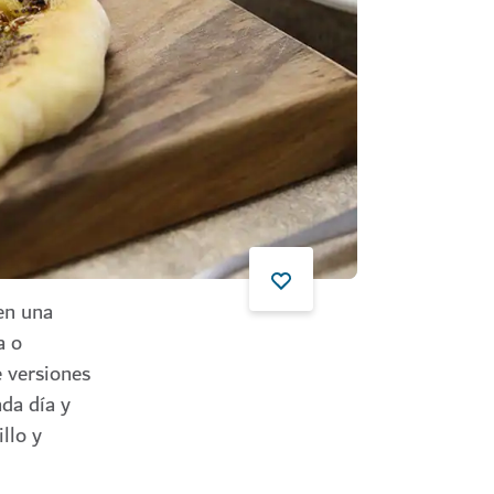
en una
a o
e versiones
da día y
llo y