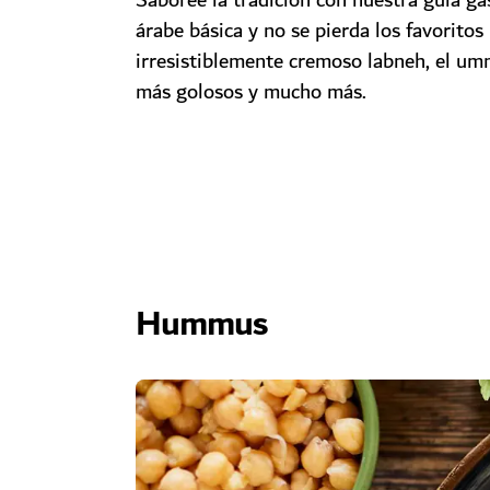
Saboree la tradición con nuestra guía g
árabe básica y no se pierda los favoritos 
irresistiblemente cremoso labneh, el umm
más golosos y mucho más.
Hummus