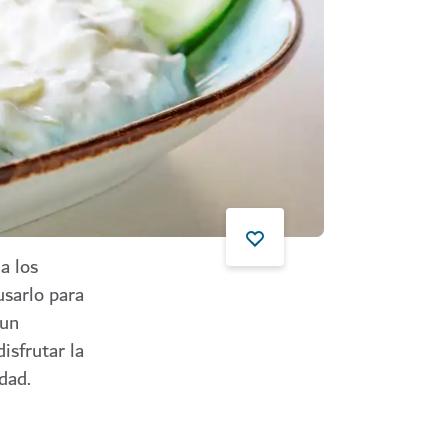
a los
usarlo para
 un
isfrutar la
dad.