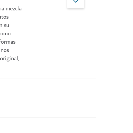
una mezcla
atos
n su
 como
 formas
 nos
original,