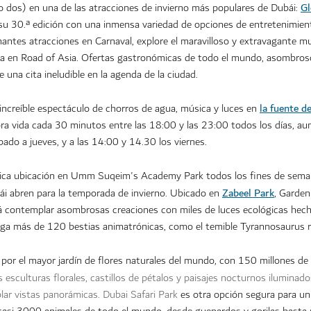
Gl
 dos) en una de las atracciones de invierno más populares de Dubái:
 su 30.ª edición con una inmensa variedad de opciones de entretenimient
onantes atracciones en Carnaval, explore el maravilloso y extravagante m
única en Road of Asia. Ofertas gastronómicas de todo el mundo, asombros
e una cita ineludible en la agenda de la ciudad.
la fuente d
 increíble espectáculo de chorros de agua, música y luces en
bra vida cada 30 minutos entre las 18:00 y las 23:00 todos los días, a
ado a jueves, y a las 14:00 y 14.30 los viernes.
ica ubicación en
Umm Suqeim's Academy Park
todos los fines de seman
Zabeel Park
ái abren para la temporada de invierno. Ubicado en
, Garden
rá contemplar asombrosas creaciones con miles de luces ecológicas he
berga más de 120 bestias animatrónicas, como el temible Tyrannosaurus 
 por el mayor jardín de flores naturales del mundo, con 150 millones de 
s esculturas florales, castillos de pétalos y paisajes nocturnos iluminad
ar vistas panorámicas.
Dubai Safari Park
es otra opción segura para un 