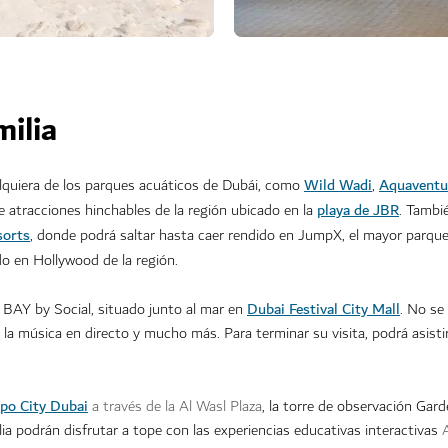
milia
Wild Wadi
Aquaventu
lquiera de los parques acuáticos de Dubái, como
,
playa de JBR
e atracciones hinchables de la región ubicado en la
. Tambi
sorts
, donde podrá saltar hasta caer rendido en JumpX, el mayor parqu
do en Hollywood de la región.
Dubai Festival City Mall
n BAY by Social, situado junto al mar en
. No se
e, la música en directo y mucho más. Para terminar su visita, podrá asisti
po City Dubai
a través de la
Al Wasl Plaza
, la torre de observación Gard
lia podrán disfrutar a tope con las
experiencias educativas interactivas