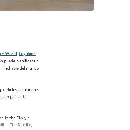
re World
Legoland
,
én puede planificar un
e hinchable del mundo,
 pierda las camionetas
r al impactante
en in the Sky y el
Alif – The Mobility