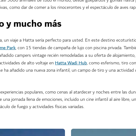
 casi 3000 animales de todo el mundo, desde guepardos y gorilas hasta 
ivas, como dar de comer a los rinocerontes y el espectáculo de aves ra
to y mucho más
, un viaje a Hatta sería perfecto para usted. En este destino ecoturíst
me Park
, con 15 tiendas de campaña de lujo con piscina privada. Tambi
añadido campers vintage recién remodeladas a su oferta de alojamiento,
Hatta Wadi Hub
actividades de alto voltaje en
, como esferismo, tiro co
e ha añadido una nueva zona infantil, un campo de tiro y una actividad
eriencias populares, como cenas al atardecer y noches entre las dunas
 una jornada llena de emociones, incluido un cine infantil al aire libre, 
áculo de fuego y actividades físicas variadas.