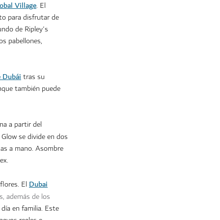
obal Village
. El
o para disfrutar de
undo de Ripley's
os pabellones,
e Dubái
tras su
unque también puede
a a partir del
 Glow se divide en dos
chas a mano. Asombre
rex.
Dubai
flores. El
os, además de los
día en familia. Este