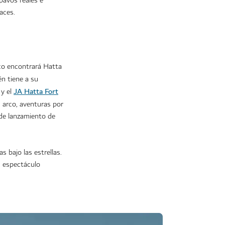
pavos reales e
paces.
ico encontrará Hatta
én tiene a su
JA Hatta Fort
 y el
n arco, aventuras por
 de lanzamiento de
 bajo las estrellas.
un espectáculo