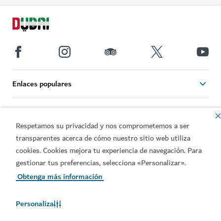
Enlaces populares
Información útil
Respetamos su privacidad y nos comprometemos a ser
transparentes acerca de cómo nuestro sitio web utiliza
Sitios relacionados
cookies. Cookies mejora tu experiencia de navegación. Para
gestionar tus preferencias, selecciona «Personalizar».
Condiciones de uso
Política de privacidad
Obtenga más información
Notificación de cookies
Mapa web
Personaliza
Derechos de autor © 2026. El mantenimiento de esta página