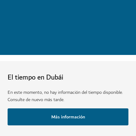
Disfrute de un sinfín de experiencias con el Bono de
Dubái. Diseñe su propio itinerario eligiendo entre los
48 puntos de interés y actividades disponibles.
Comprar ahora
El tiempo en Dubái
En este momento, no hay información del tiempo disponible.
Consulte de nuevo más tarde.
Más información