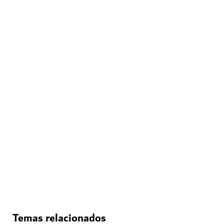
MUSEOS
Un vistazo a la rica historia de Dubái
vistazo a la rica historia de Dubái
148
RESEÑAS
Temas relacionados