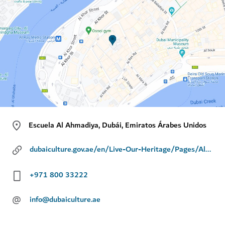
Escuela Al Ahmadiya, Dubái, Emiratos Árabes Unidos
dubaiculture.gov.ae/en/Live-Our-Heritage/Pages/AlAhmadiyaSchool.aspx
+971 800 33222
@
info@dubaiculture.ae