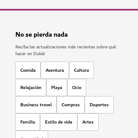
HOTELES Y ALOJAMIENTO
Atlantis The Royal, Dubái
Restaurantes excepcionales, maravillas acuáticas y
una vida de lujo
12,021
RESEÑAS
$$$$