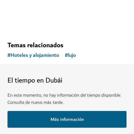
AVENTURA
Deep Dive Dubai
Sumérjase en nuevas profundidades en una piscina
que rompe récords
141
RESEÑAS