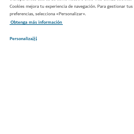
Cookies mejora tu experiencia de navegación. Para gestionar tus
preferencias, selecciona «Personalizar».
Obtenga más información
Personaliza
HOTELES Y ALOJAMIENTO
Hyatt Centric Jumeirah Dubai
Sofisticación urbana al lado de la playa