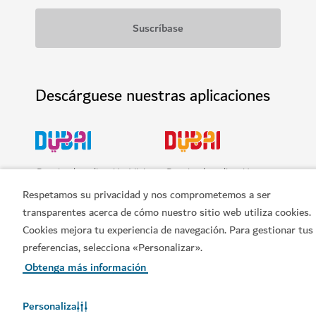
Descárguese nuestras aplicaciones
Consiga la aplicación Visit
Consiga la aplicación
Dubai
Dubai Calendar de Visit
Respetamos su privacidad y nos comprometemos a ser
Dubai
transparentes acerca de cómo nuestro sitio web utiliza cookies.
Cookies mejora tu experiencia de navegación. Para gestionar tus
preferencias, selecciona «Personalizar».
Obtenga más información
Personaliza