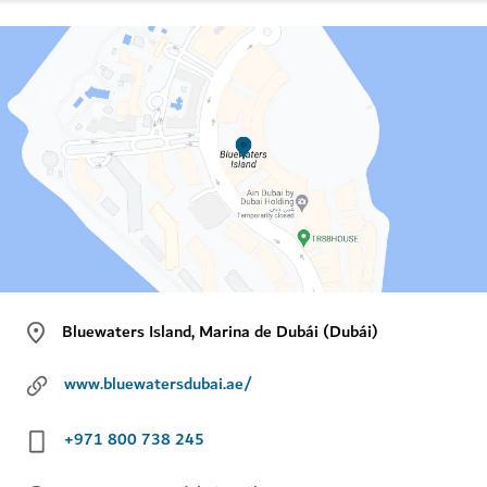
Bluewaters Island, Marina de Dubái (Dubái)
www.bluewatersdubai.ae/
+971 800 738 245