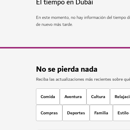
AVENTURA
Deep Dive Dubai
Sumérjase en nuevas profundidades en una pis
141
RESEÑAS