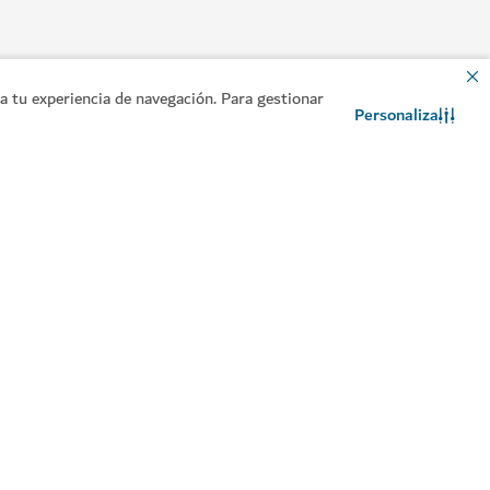
 tu experiencia de navegación. Para gestionar
Personaliza
Contacto
Chat de WhatsApp
cuático de Dubái
en Dubai Mall