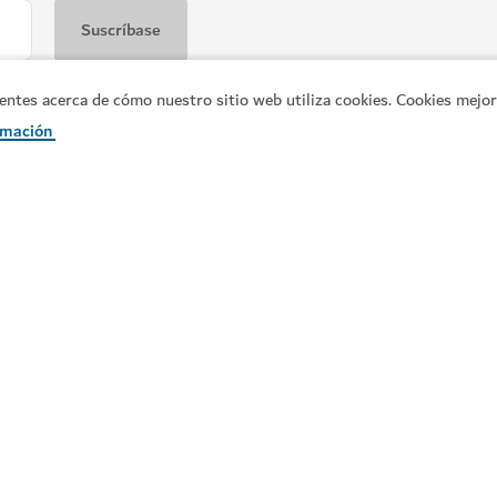
es acerca de cómo nuestro sitio web utiliza cookies. Cookies mejora
rmación
ATRACCIONES Y LUGARES DE INTERÉS
Acuario y Zoológico Suba
House of Hype
Descubra criaturas submarinas 
17,060
RESEÑAS