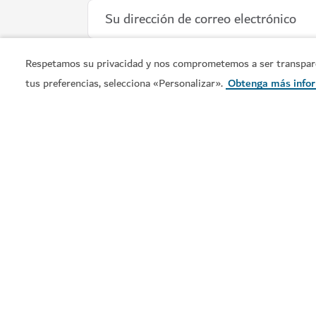
Respetamos su privacidad y nos comprometemos a ser transparent
tus preferencias, selecciona «Personalizar».
Obtenga más info
OCIO
House of Hype
Diviértase en un mundo envolvente único en 
71
RESEÑAS