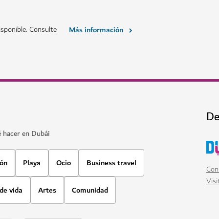
ATRACCIONES Y LUGARES DE INTERÉS
Ski Dubai
cina que rompe récords
Juegue en la nieve y haga esquí 
11,109
RESEÑAS