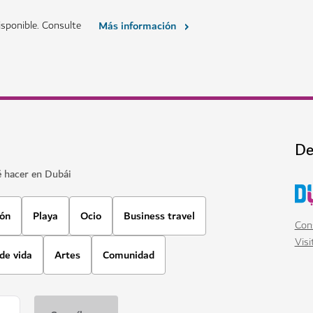
sponible. Consulte
Más información
De
é hacer en Dubái
ión
Playa
Ocio
Business travel
Cons
Visi
 de vida
Artes
Comunidad