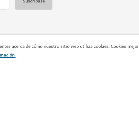
es acerca de cómo nuestro sitio web utiliza cookies. Cookies mejora
rmación
Enlaces populares
In
Explore Dubái
Pl
la
Cosas que hacer
Gu
Qué se cuece
Pó
n
Artículos
y
Pr
Lugares de interés
Re