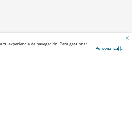
 tu experiencia de navegación. Para gestionar
Personaliza
Contacto
Chat de WhatsApp
formación útil
Sitios relacionados
anifique su viaje
Sector turístico
ía sobre visados
ngase en contacto con
osotros
eguntas frecuentes
comendaciones de viaje