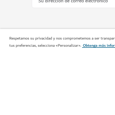
Respetamos su privacidad y nos comprometemos a ser transparent
tus preferencias, selecciona «Personalizar».
Obtenga más info
Visite Dubái es la guía turística oficial del emirato. En el
podrá encontrar todo lo que necesita para empezar a
planificar su viaje: desde los icónicos monumentos
arquitectónicos de la ciudad hasta sus animados barrios,
pasando por opciones de compras de categoría mundial 
experiencias culturales enriquecedoras.