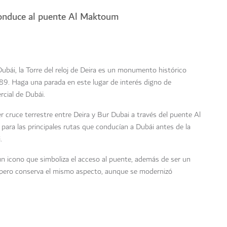
onduce al puente Al Maktoum
ubái, la Torre del reloj de Deira es un monumento histórico
89. Haga una parada en este lugar de interés digno de
rcial de Dubái.
 cruce terrestre entre Deira y Bur Dubai a través del puente Al
ara las principales rutas que conducían a Dubái antes de la
.
 un icono que simboliza el acceso al puente, además de ser un
2 pero conserva el mismo aspecto, aunque se modernizó