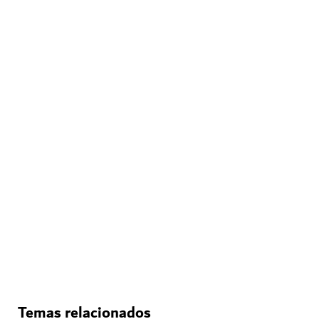
ATRACCIONES Y LUGARES DE INTERÉS
Acuario y Zoológico Subacuático de Dubái
Descubra criaturas submarinas en Dubai Mall
17,060
RESEÑAS
Temas relacionados