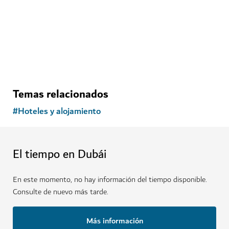
HOTELES Y ALOJAMIENTO
Atlantis The Royal, Dubái
Restaurantes excepcionales, maravillas acuáticas y
una vida de lujo
12,021
RESEÑAS
$$$$