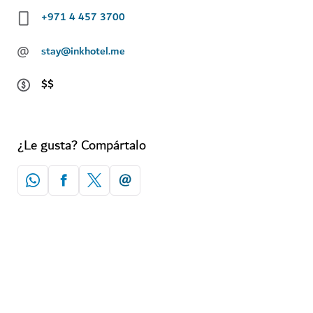
+971 4 457 3700
@
stay@inkhotel.me
$$
¿Le gusta? Compártalo