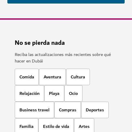
HOTELES Y ALOJAMIENTO
Hyatt Centric Jumeirah Dubai
Sofisticación urbana al lado de la playa
618
RESEÑAS
$$$$