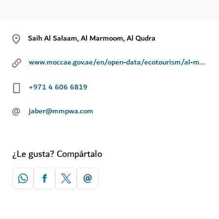
Saih Al Salaam, Al Marmoom, Al Qudra
www.moccae.gov.ae/en/open-data/ecotourism/al-marmoom-desert-conservation-reserve.aspx
+971 4 606 6819
@
jaber@mmpwa.com
¿Le gusta? Compártalo