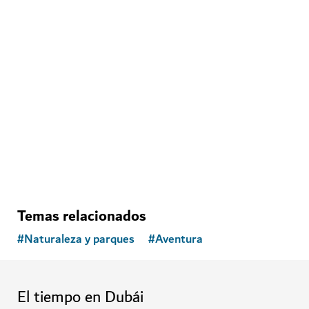
PARQUES ACUÁTICOS
Parque acuático Legoland
Un parque acuático para toda la familia
3,414
RESEÑAS
Temas relacionados
#
Naturaleza y parques
#
Aventura
El tiempo en Dubái