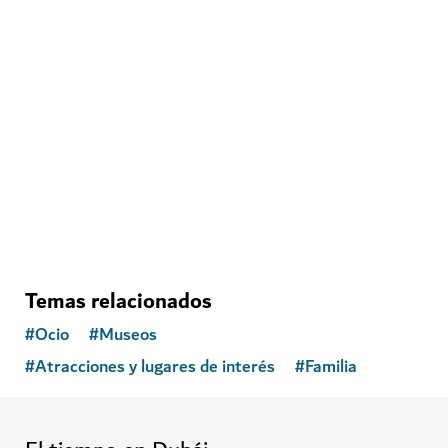
ATRACCIONES Y LUGARES DE INTERÉS
Acuario y Zoológico Subacuático de Dubái
Descubra criaturas submarinas en Dubai Mall
17,060
RESEÑAS
Temas relacionados
#
Ocio
#
Museos
#
Atracciones y lugares de interés
#
Familia