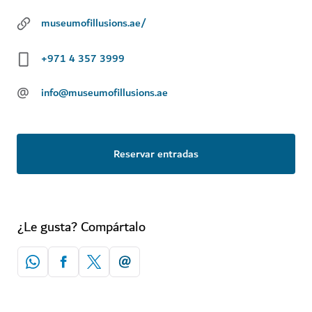
museumofillusions.ae/
+971 4 357 3999
@
info@museumofillusions.ae
Reservar entradas
¿Le gusta? Compártalo