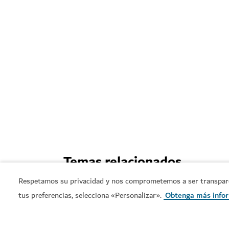
Temas relacionados
Respetamos su privacidad y nos comprometemos a ser transparent
#
Comida y bebida
#
Restaurantes 
tus preferencias, selecciona «Personalizar».
Obtenga más info
#
Una estrella Michelin