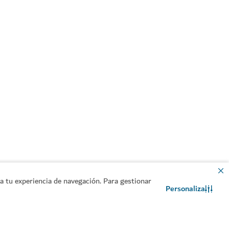
 tu experiencia de navegación. Para gestionar
dencias
#
Guía Michelin
Personaliza
Contacto
Chat de WhatsApp