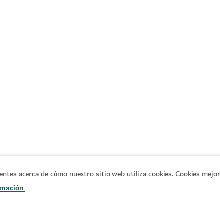
es acerca de cómo nuestro sitio web utiliza cookies. Cookies mejora
informales
#
Restaurantes
#
Novedades y ten
rmación