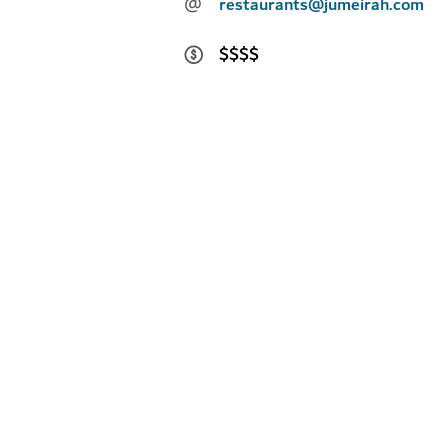
@
restaurants@jumeirah.com
$$$$