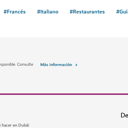
COMIDA Y BEBIDA
Frying Pan Adventures
ntes excepcionales y un
Descubra los increíbles sabores
conocidas de Dubái.
$$$$
1,055
RESEÑAS