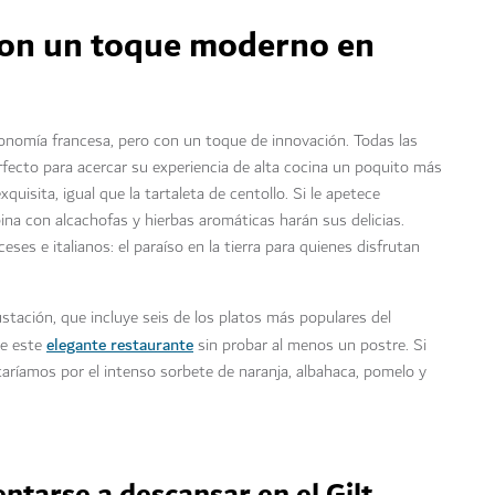
con un toque moderno en
ronomía francesa, pero con un toque de innovación. Todas las
fecto para acercar su experiencia de alta cocina un poquito más
xquisita, igual que la tartaleta de centollo. Si le apetece
ubina con alcachofas y hierbas aromáticas harán sus delicias.
s e italianos: el paraíso en la tierra para quienes disfrutan
tación, que incluye seis de los platos más populares del
elegante restaurante
de este
sin probar al menos un postre. Si
ríamos por el intenso sorbete de naranja, albahaca, pomelo y
ntarse a descansar en el Gilt