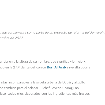
errado actualmente como parte de un proyecto de reforma del Jumeirah 
octubre de 2027.
tienen a la altura de su nombre, que significa «lo mejor».
Burj Al Arab
do en la 27.ª planta del icónico
sirve alta cocina
vistas incomparables a la silueta urbana de Dubái y al golfo
ino también para el paladar. El chef Saverio Sbaragli no
to, todos ellos elaborados con los ingredientes más frescos.