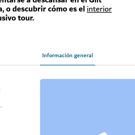
, o descubrir cómo es el
interior
sivo tour.
Información general
i
e/dubai/burj-al-arab-muntaha