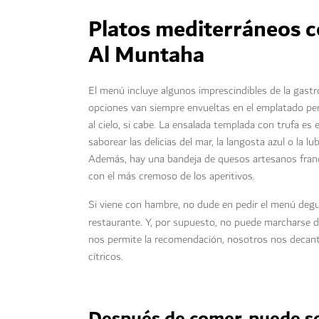
Platos mediterráneos 
Al Muntaha
El menú incluye algunos imprescindibles de la gast
opciones van siempre envueltas en el emplatado per
al cielo, si cabe. La ensalada templada con trufa es e
saborear las delicias del mar, la langosta azul o la l
Además, hay una bandeja de quesos artesanos francese
con el más cremoso de los aperitivos.
Si viene con hambre, no dude en pedir el menú degus
restaurante. Y, por supuesto, no puede marcharse 
nos permite la recomendación, nosotros nos decanta
cítricos.
Después de comer, puede se