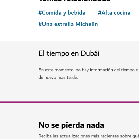
HOTELES Y ALOJAMIENTO
W Dubai – The Palm
Un lujoso hotel en Palm Jumeirah con restaura
excelente ambiente nocturno
3,532
RESEÑAS