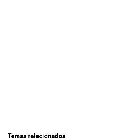
ATRACCIONES Y LUGARES DE INTERÉS
Ski Dubai
Juegue en la nieve y haga esquí en Dubái
11,109
RESEÑAS
Temas relacionados