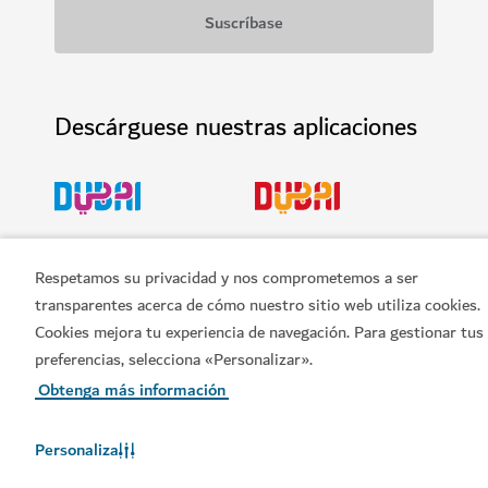
Descárguese nuestras aplicaciones
Consiga la aplicación Visit
Consiga la aplicación
Dubai
Dubai Calendar de Visit
Respetamos su privacidad y nos comprometemos a ser
Dubai
transparentes acerca de cómo nuestro sitio web utiliza cookies.
Cookies mejora tu experiencia de navegación. Para gestionar tus
preferencias, selecciona «Personalizar».
Obtenga más información
Personaliza